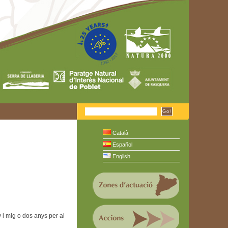
Català
Español
English
y i mig o dos anys per al