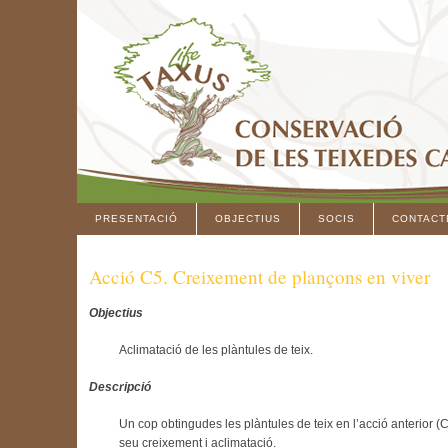
PRESENTACIÓ
OBJECTIUS
SOCIS
CONTACT
Acció C5. Creixement de plançons en viver
Objectius
Aclimatació de les plàntules de teix.
Descripció
Un cop obtingudes les plàntules de teix en l’acció anterior (C
seu creixement i aclimatació.