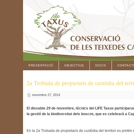
PRESENTACIÓ
OBJECTIUS
SOCIS
CONTACT
2a Trobada de propietaris de custòdia del terri
novembre 27, 2014
El dissabte 29 de novembre, técnics del LIFE Taxus participaran
la gestió de la biodiversitat dels boscos, que es celebrarà a C
En la 2a Trobada de propietaris de custòdia del territori es pretèn 