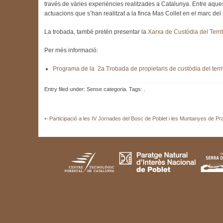
través de vàries experiències realitzades a Catalunya. Entre aque
actuacions que s’han realitzat a la finca Mas Collet en el marc del
La trobada, també pretèn presentar la
Xarxa de Custódia del Territ
Per més informació:
Programa de la 2a Trobada de propietaris de custòdia del territ
Entry filed under: Sense categoria. Tags: .
Participació a les IV Jornades del Bosc de Poblet i les Muntanyes de P