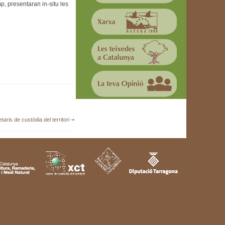
, presentaran in-situ les
aris de custòdia del territori