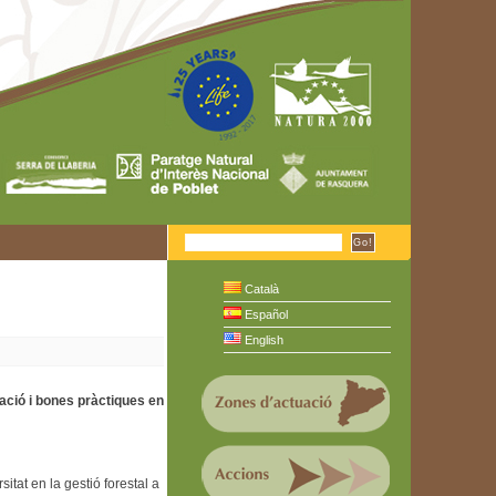
Català
Español
English
vació i bones pràctiques en
itat en la gestió forestal a