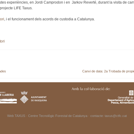
stes experiències, en Jordi Camprodon i en Jarkov Reverté, durant la visita de camp
 projecte LIFE Taxus.
ori
, i el funcionament dels acords de custodia a Catalunya.
ori
rades
Canvi de data: 2a Trobada de propiet
Web TAXUS ·
Centre Tecnològic Forestal de Catalunya
· contacte:
taxus@ctfc.cat